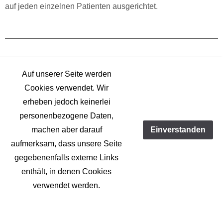
auf jeden einzelnen Patienten ausgerichtet.
Cornelia Schott
Auf unserer Seite werden
staatl. geprüfte Atem-, Sprech- und Stimmlehrerin (alle
Cookies verwendet. Wir
Kassen)
erheben jedoch keinerlei
personenbezogene Daten,
E-Mail:
schott@therapie-lehrte.de
machen aber darauf
Einverstanden
aufmerksam, dass unsere Seite
gegebenenfalls externe Links
enthält, in denen Cookies
verwendet werden.
© 2021–2022 Laura Deilmann-in der Weide