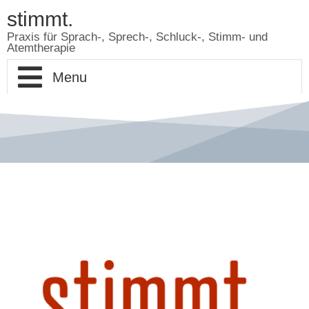
stimmt.
Praxis für Sprach-, Sprech-, Schluck-, Stimm- und
Atemtherapie
Therapie Lehrte
Hygienekonzept
in der Weide
stimmt.
über mich
Leistungen
Impressum
Über mich
Kontakt
Datenschutzrichtlinien
Kontakt